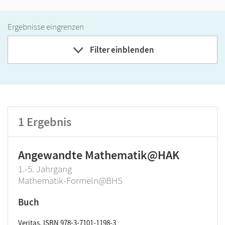
Ergebnisse eingrenzen
Filter einblenden
Band
Klassenstufe
1
Ergebnis
GER-Niveau
Produktart
Angewandte Mathematik@HAK
1.-5. Jahrgang
Mathematik-Formeln@BHS
Buch
Veritas, ISBN 978-3-7101-1198-3