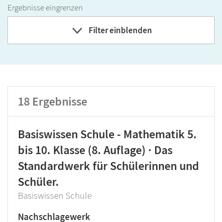
Ergebnisse eingrenzen
Filter einblenden
Band
Klassenstufe
18
Ergebnisse
GER-Niveau
Produktart
Basiswissen Schule - Mathematik 5.
bis 10. Klasse (8. Auflage) · Das
Standardwerk für Schülerinnen und
Schüler.
Basiswissen Schule
Nachschlagewerk