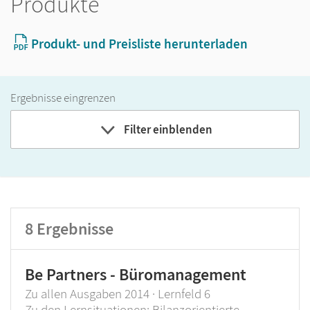
Produkte
Produkt- und Preisliste herunterladen
Ergebnisse eingrenzen
Filter einblenden
Band
Klassenstufe
GER-Niveau
8
Ergebnisse
Produktart
Be Partners - Büromanagement
Zu allen Ausgaben 2014 · Lernfeld 6
Zu den Lernsituationen: Bilanzorientierte