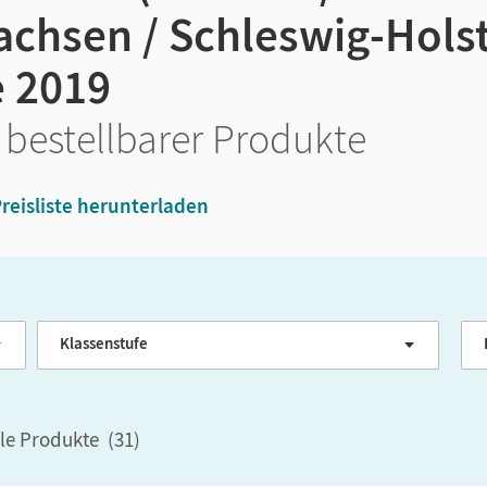
chsen / Schleswig-Holst
 2019
 bestellbarer Produkte
reisliste herunterladen
Klassenstufe
G
ale Produkte
(
31
)