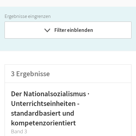
Ergebnisse eingrenzen
Filter einblenden
Band
Klassenstufe
GER-Niveau
3
Ergebnisse
Produktart
Der Nationalsozialismus ·
Unterrichtseinheiten -
standardbasiert und
kompetenzorientiert
Band 3