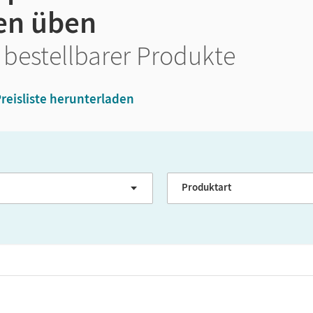
en üben
 bestellbarer Produkte
reisliste herunterladen
GER-Niveau
Produktart