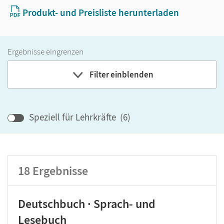
Produkt- und Preisliste herunterladen
Ergebnisse eingrenzen
Filter einblenden
Band
Speziell für Lehrkräfte
(
6
)
Klassenstufe
18
Ergebnisse
GER-Niveau
Produktart
Deutschbuch · Sprach- und
Lesebuch