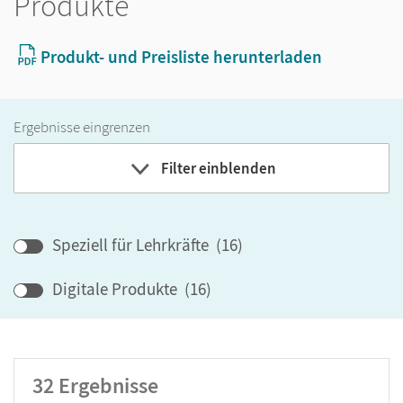
Produkte
Produkt- und Preisliste herunterladen
Ergebnisse eingrenzen
Filter einblenden
Band
Speziell für Lehrkräfte
(
16
)
Klassenstufe
Digitale Produkte
(
16
)
GER-Niveau
Produktart
32
Ergebnisse