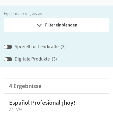
Ergebnisse eingrenzen
Filter einblenden
Band
Speziell für Lehrkräfte
(
3
)
Klassenstufe
Digitale Produkte
(
3
)
GER-Niveau
4
Ergebnisse
Produktart
Español Profesional ¡hoy!
A1-A2+