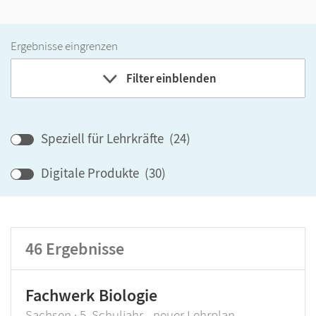
Ergebnisse eingrenzen
Filter einblenden
Band
Speziell für Lehrkräfte
(
24
)
Klassenstufe
Digitale Produkte
(
30
)
GER-Niveau
Produktart
46
Ergebnisse
Fachwerk Biologie
Sachsen · 5. Schuljahr - neuer Lehrplan