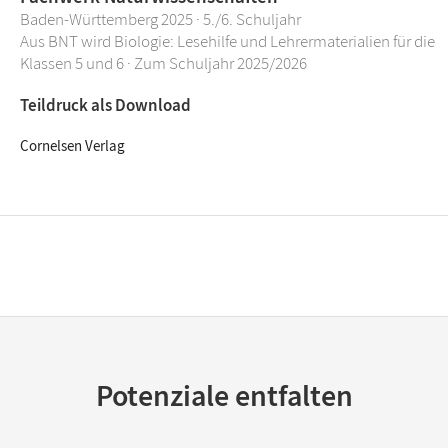
Baden-Württemberg 2025 · 5./6. Schuljahr
Aus BNT wird Biologie: Lesehilfe und Lehrermaterialien für die
Klassen 5 und 6 · Zum Schuljahr 2025/2026
Teildruck als Download
Cornelsen Verlag
Potenziale entfalten