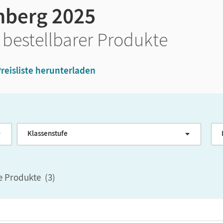
berg 2025
 bestellbarer Produkte
reisliste herunterladen
Klassenstufe
G
le Produkte
(
3
)