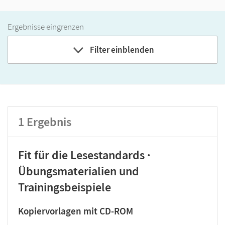
Ergebnisse eingrenzen
Filter einblenden
Band
Klassenstufe
GER-Niveau
Produktart
1
Ergebnis
Fit für die Lesestandards ·
Übungsmaterialien und
Trainingsbeispiele
Kopiervorlagen mit CD-ROM