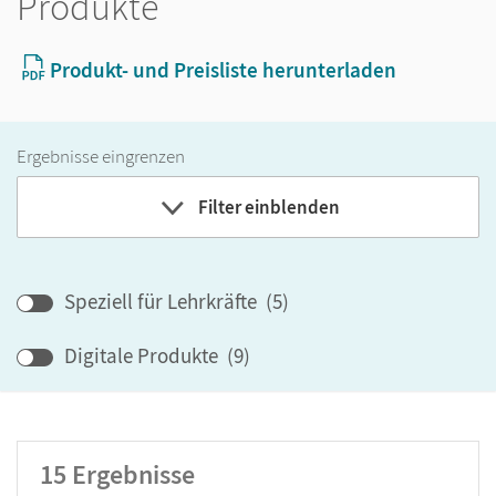
Produkte
Produkt- und Preisliste herunterladen
Ergebnisse eingrenzen
Filter einblenden
Band
Speziell für Lehrkräfte
(
5
)
Klassenstufe
Digitale Produkte
(
9
)
GER-Niveau
Produktart
15
Ergebnisse