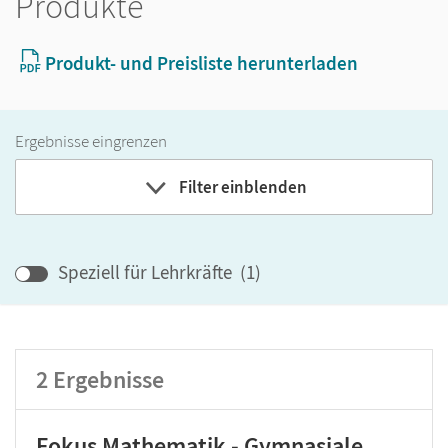
Produkte
Produkt- und Preisliste herunterladen
Ergebnisse eingrenzen
Filter einblenden
Band
Speziell für Lehrkräfte
(
1
)
Klassenstufe
2
Ergebnisse
GER-Niveau
Produktart
Fokus Mathematik - Gymnasiale