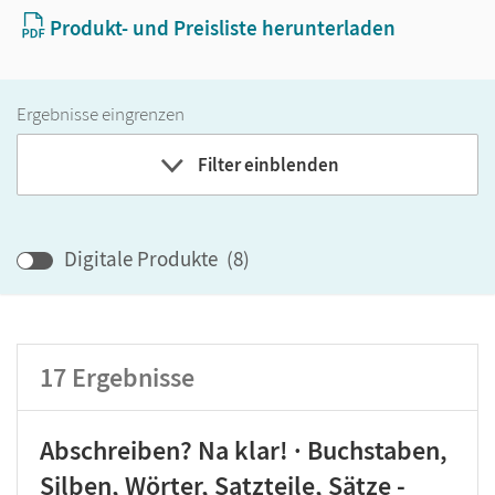
Produkt- und Preisliste herunterladen
Ergebnisse eingrenzen
Filter einblenden
Band
Digitale Produkte
(
8
)
Klassenstufe
17
Ergebnisse
GER-Niveau
Produktart
Abschreiben? Na klar! · Buchstaben,
Silben, Wörter, Satzteile, Sätze -