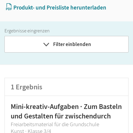
Produkt- und Preisliste herunterladen
Ergebnisse eingrenzen
Filter einblenden
Band
Klassenstufe
1
Ergebnis
GER-Niveau
Produktart
Mini-kreativ-Aufgaben · Zum Basteln
und Gestalten für zwischendurch
Freiarbeitsmaterial für die Grundschule
Kunst · Klasse 3/4