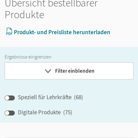
Übersicht bestellbarer
Produkte
Produkt- und Preisliste herunterladen
Ergebnisse eingrenzen
Filter einblenden
Band
Speziell für Lehrkräfte
(
68
)
Klassenstufe
Digitale Produkte
(
75
)
GER-Niveau
Produktart