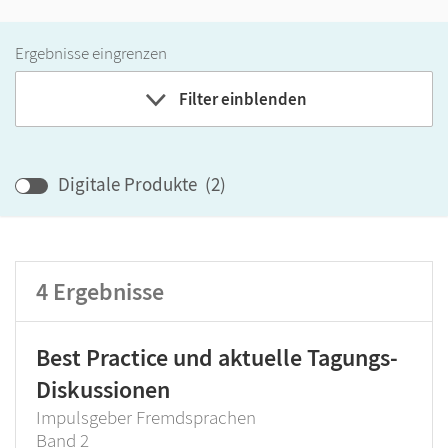
Ergebnisse eingrenzen
Filter einblenden
Band
Digitale Produkte
(
2
)
Klassenstufe
4
Ergebnisse
GER-Niveau
Produktart
Best Practice und aktuelle Tagungs-
Diskussionen
Impulsgeber Fremdsprachen
Band 2