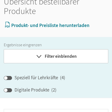
Übersicht bestellbarer
Produkte
Produkt- und Preisliste herunterladen
Ergebnisse eingrenzen
Filter einblenden
Band
Speziell für Lehrkräfte
(
4
)
Klassenstufe
Digitale Produkte
(
2
)
GER-Niveau
Produktart