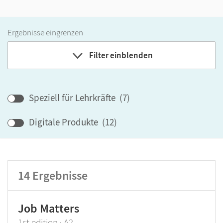
Ergebnisse eingrenzen
Filter einblenden
Band
Speziell für Lehrkräfte
(
7
)
Klassenstufe
Digitale Produkte
(
12
)
GER-Niveau
Produktart
14
Ergebnisse
Job Matters
1st edition · A2