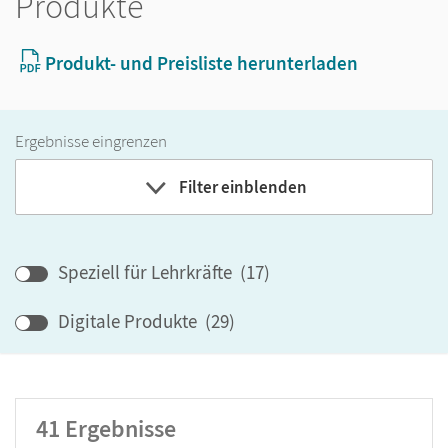
Produkte
Produkt- und Preisliste herunterladen
Ergebnisse eingrenzen
Filter einblenden
Band
Speziell für Lehrkräfte
(
17
)
Klassenstufe
GER-Niveau
Digitale Produkte
(
29
)
Produktart
41
Ergebnisse