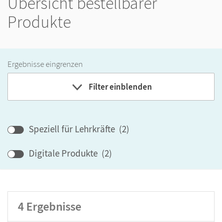
Übersicht bestellbarer
Produkte
Ergebnisse eingrenzen
Filter einblenden
Band
Speziell für Lehrkräfte
(
2
)
Klassenstufe
Digitale Produkte
(
2
)
GER-Niveau
Produktart
4
Ergebnisse