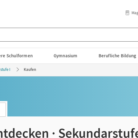
Mag
lere Schulformen
Gymnasium
Berufliche Bildung
tufe I
Kaufen
ntdecken · Sekundarstufe