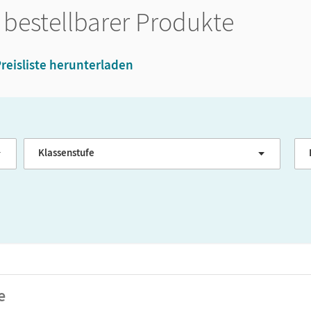
 bestellbarer Produkte
reisliste herunterladen
Klassenstufe
G
e