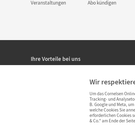
Veranstaltungen
Abo kündigen
Ihre Vorteile bei uns
20% Prüfnachlass für Lehrkräfte
Wir respektier
Persönliche Angebote für Lehrkräfte
Um das Cornelsen Online
Sicheres Einkaufen mit SSL-Verschlüsselung
Tracking- und Analyseto
B. Google und Meta, um I
Verlängerte
Widerrufsfrist
von 4 Wochen
welche Cookies Sie anne
erforderlichen Cookies 
& Co.“ am Ende der Seite
Schnelle und einfache Retourenabwicklung