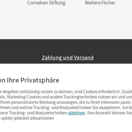
Cornelsen Stiftung
Weitere Fächer
Zahlung und Versand
Nur 2,95 EUR Versandkosten in Deutsc
en Ihre Privatsphäre
Ab 59,– EUR Bestellwert liefern wir ve
(Lieferung in 3–6 Tagen).
-Angebot vollständig nutzen zu können, sind Cookies erforderlich. Zusät
ols. Marketing Cookies und andere Trackingtechniken nutzen wir und uns
hnen personalisierte Werbung anzuzeigen, die zu Ihren Interessen passt. 
hmen und welche Tracking- und Analysetechniken Sie akzeptieren. Sie k
sowie Tracking- und Analysetechniken
ablehnen
. Ihre Auswahl können Sie
 später jederzeit aktualisieren