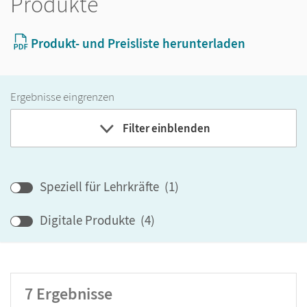
Produkte
Produkt- und Preisliste herunterladen
Ergebnisse eingrenzen
Filter einblenden
Band
Klassenstufe
Speziell für Lehrkräfte
(
1
)
Digitale Produkte
(
4
)
GER-Niveau
Produktart
7
Ergebnisse