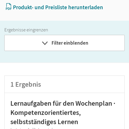
Produkt- und Preisliste herunterladen
Ergebnisse eingrenzen
Filter einblenden
Band
Klassenstufe
1
Ergebnis
GER-Niveau
Produktart
Lernaufgaben für den Wochenplan ·
Kompetenzorientiertes,
selbstständiges Lernen