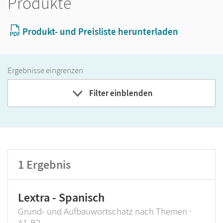
Produkte
Produkt- und Preisliste herunterladen
Ergebnisse eingrenzen
Filter einblenden
Band
Klassenstufe
1
Ergebnis
GER-Niveau
Produktart
Lextra - Spanisch
Grund- und Aufbauwortschatz nach Themen ·
A1-B2