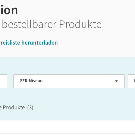
tion
 bestellbarer Produkte
reisliste herunterladen
Klassenstufe
GER-Niveau
le Produkte
(
3
)