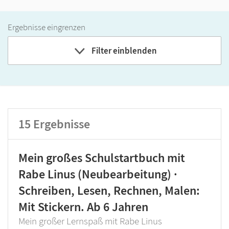
Ergebnisse eingrenzen
Filter einblenden
Band
Klassenstufe
15
Ergebnisse
GER-Niveau
Produktart
Mein großes Schulstartbuch mit
Rabe Linus (Neubearbeitung) ·
Schreiben, Lesen, Rechnen, Malen:
Mit Stickern. Ab 6 Jahren
Mein großer Lernspaß mit Rabe Linus