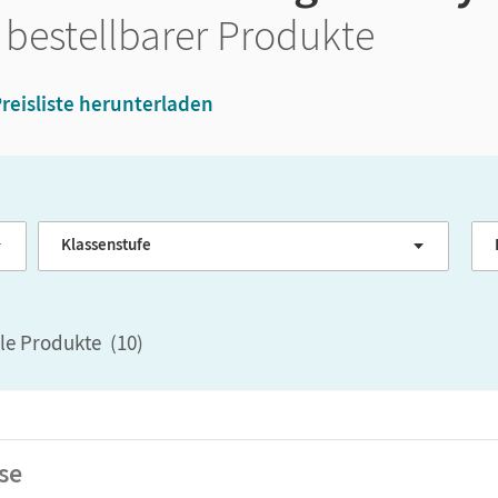
 bestellbarer Produkte
reisliste herunterladen
Klassenstufe
G
ale Produkte
(
10
)
se