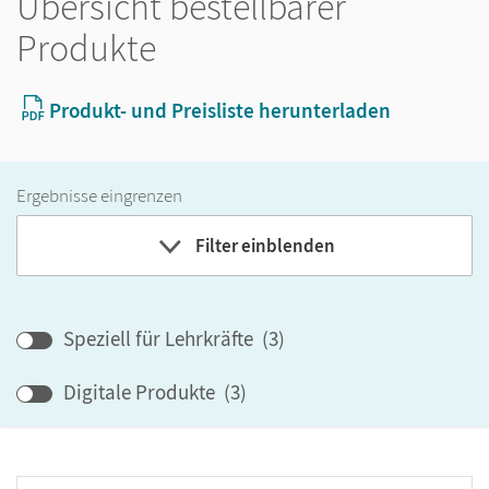
Übersicht bestellbarer
Produkte
Produkt- und Preisliste herunterladen
Ergebnisse eingrenzen
Filter einblenden
Band
Speziell für Lehrkräfte
(
3
)
Klassenstufe
Digitale Produkte
(
3
)
GER-Niveau
Produktart