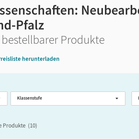
ssenschaften: Neubearbe
nd-Pfalz
 bestellbarer Produkte
reisliste herunterladen
Klassenstufe
G
le Produkte
(
10
)