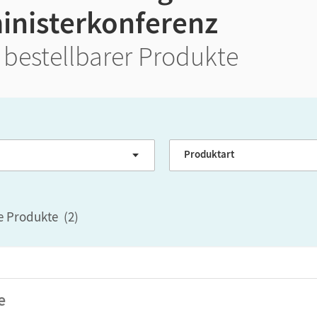
inisterkonferenz
 bestellbarer Produkte
GER-Niveau
Produktart
le Produkte
(
2
)
e