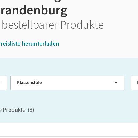
Brandenburg
 bestellbarer Produkte
reisliste herunterladen
Klassenstufe
G
le Produkte
(
8
)