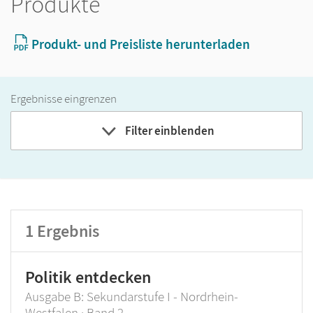
Produkte
Produkt- und Preisliste herunterladen
Ergebnisse eingrenzen
Filter einblenden
Band
Klassenstufe
1
Ergebnis
GER-Niveau
Produktart
Politik entdecken
Ausgabe B: Sekundarstufe I - Nordrhein-
Westfalen · Band 2