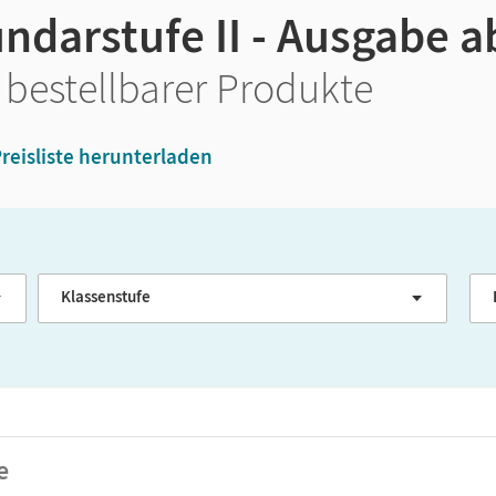
ndarstufe II - Ausgabe a
 bestellbarer Produkte
reisliste herunterladen
Klassenstufe
G
e