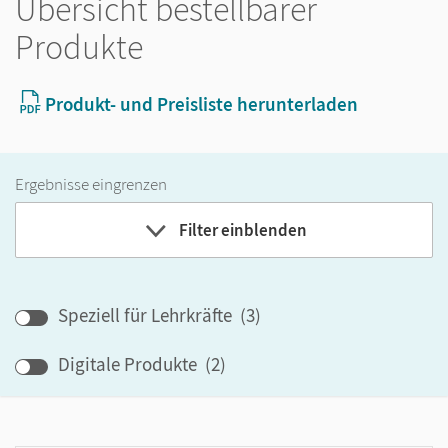
Übersicht bestellbarer
Produkte
Produkt- und Preisliste herunterladen
Ergebnisse eingrenzen
Filter einblenden
Band
Speziell für Lehrkräfte
(
3
)
Klassenstufe
Digitale Produkte
(
2
)
GER-Niveau
Produktart