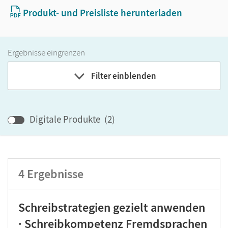
Produkt- und Preisliste herunterladen
Ergebnisse eingrenzen
Filter einblenden
Band
Digitale Produkte
(
2
)
Klassenstufe
4
Ergebnisse
GER-Niveau
Produktart
Schreibstrategien gezielt anwenden
· Schreibkompetenz Fremdsprachen