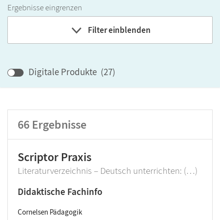
Ergebnisse eingrenzen
Filter einblenden
Band
Klassenstufe
Digitale Produkte
(
27
)
GER-Niveau
Produktart
66
Ergebnisse
Scriptor Praxis
Literaturverzeichnis – Deutsch unterrichten: (…)
Didaktische Fachinfo
Cornelsen Pädagogik