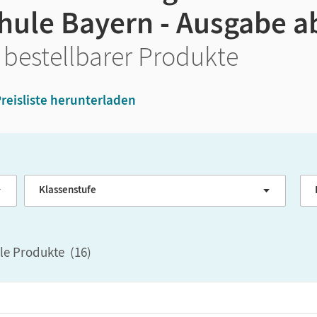
chule Bayern - Ausgabe a
 bestellbarer Produkte
reisliste herunterladen
Klassenstufe
G
ale Produkte
(
16
)