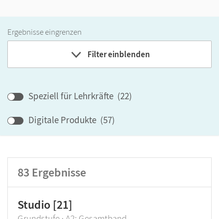
Ergebnisse eingrenzen
Filter einblenden
Band
Speziell für Lehrkräfte
(
22
)
Klassenstufe
Digitale Produkte
(
57
)
GER-Niveau
Produktart
83
Ergebnisse
Studio [21]
Grundstufe · A2: Gesamtband