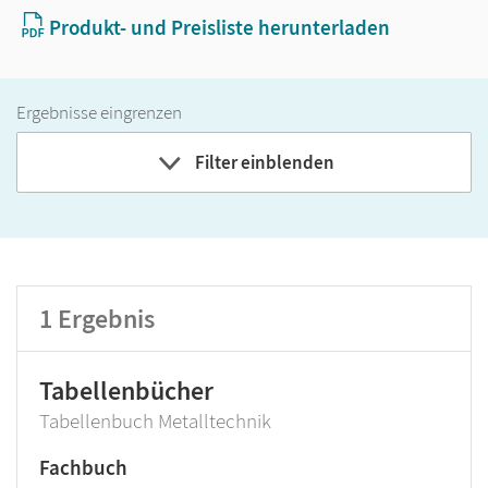
Produkt- und Preisliste herunterladen
Ergebnisse eingrenzen
Filter einblenden
Band
Klassenstufe
1
Ergebnis
GER-Niveau
Produktart
Tabellenbücher
Tabellenbuch Metalltechnik
Fachbuch