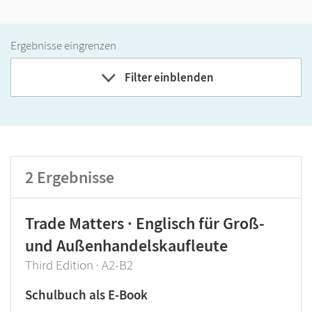
Ergebnisse eingrenzen
Filter einblenden
Band
Klassenstufe
2
Ergebnisse
GER-Niveau
Produktart
Trade Matters · Englisch für Groß-
und Außenhandelskaufleute
Third Edition · A2-B2
Schulbuch als E-Book