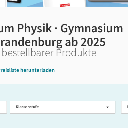
um Physik · Gymnasium
Brandenburg ab 2025
 bestellbarer Produkte
reisliste herunterladen
Klassenstufe
G