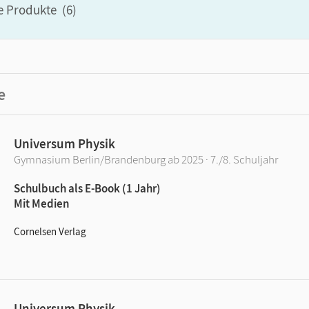
le Produkte
(
6
)
e
Universum Physik
Gymnasium Berlin/Brandenburg ab 2025 · 7./8. Schuljahr
Schulbuch als E-Book (1 Jahr)
Mit Medien
Cornelsen Verlag
Universum Physik