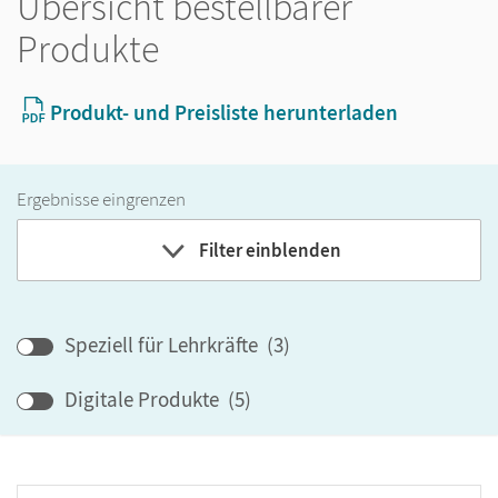
Übersicht bestellbarer
Produkte
Produkt- und Preisliste herunterladen
Ergebnisse eingrenzen
Filter einblenden
Band
Speziell für Lehrkräfte
(
3
)
Klassenstufe
Digitale Produkte
(
5
)
GER-Niveau
Produktart