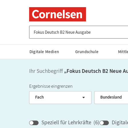
Suche nach Titel, ISBN, Webcode, Stichwort...
Digitale Medien
Grundschule
Mitt
Ihr Suchbegriff
„
Fokus Deutsch B2 Neue A
Ergebnisse eingrenzen
Fach
Bundesland
Speziell für Lehrkräfte
(
6
)
Digita