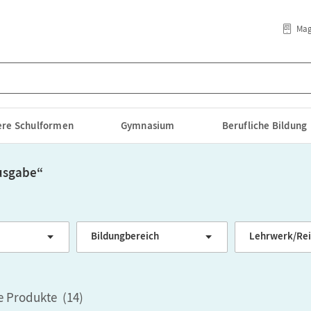
Mag
lere Schulformen
Gymnasium
Berufliche Bildung
usgabe
“
Bildungbereich
Lehrwerk/Re
le Produkte
(
14
)