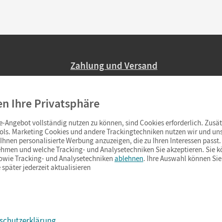
Zahlung und Versand
Nur 2,95 EUR Versandkosten in Deutsc
en Ihre Privatsphäre
Ab 59,– EUR Bestellwert liefern wir ve
(Lieferung in 3–6 Tagen).
-Angebot vollständig nutzen zu können, sind Cookies erforderlich. Zusät
ols. Marketing Cookies und andere Trackingtechniken nutzen wir und uns
hnen personalisierte Werbung anzuzeigen, die zu Ihren Interessen passt. 
hmen und welche Tracking- und Analysetechniken Sie akzeptieren. Sie k
sowie Tracking- und Analysetechniken
ablehnen
. Ihre Auswahl können Sie
 später jederzeit aktualisieren
schutzerklärung
s & Co.