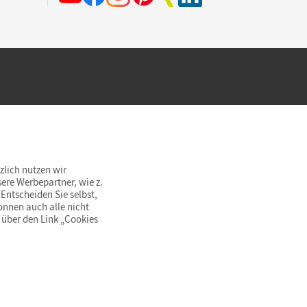
hland beim Kauf im Cornelsen Onlineshop.
rsandkostenfrei innerhalb Deutschlands
zlich nutzen wir
ere Werbepartner, wie z.
Entscheiden Sie selbst,
önnen auch alle nicht
 über den Link „Cookies
© Cornelsen Verlag 2026