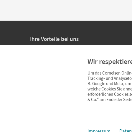
Ihre Vorteile bei uns
20% Prüfnachlass für Lehrkräfte
Wir respektier
Persönliche Angebote für Lehrkräfte
Um das Cornelsen Online
Sicheres Einkaufen mit SSL-Verschlüsselung
Tracking- und Analyseto
B. Google und Meta, um I
Verlängerte
Widerrufsfrist
von 4 Wochen
welche Cookies Sie anne
erforderlichen Cookies 
& Co.“ am Ende der Seite
Schnelle und einfache Retourenabwicklung
Impressum
Daten
Impressum
AGB
Datenschutz
Barrierefreiheit
Cookie