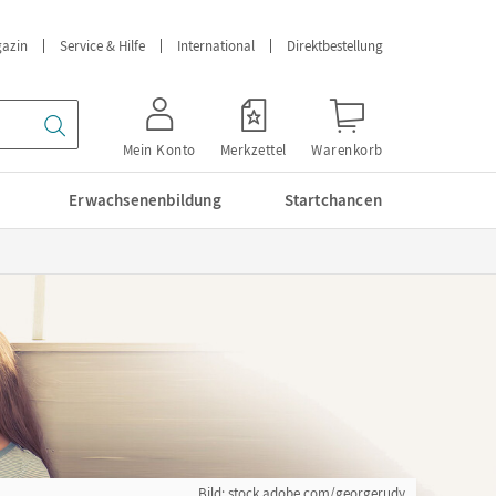
azin
Service & Hilfe
International
Direktbestellung
Mein Konto
Merkzettel
Warenkorb
Erwachsenenbildung
Startchancen
Bild: stock.adobe.com/georgerudy