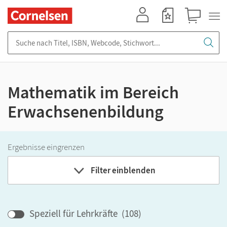
Mein Konto
Merkzettel
Warenkorb
Suche nach Titel, ISBN, Webcode, Stichwort...
Mathematik im Bereich
Erwachsenenbildung
Ergebnisse eingrenzen
Filter einblenden
Bundesland
Speziell für Lehrkräfte
(
108
)