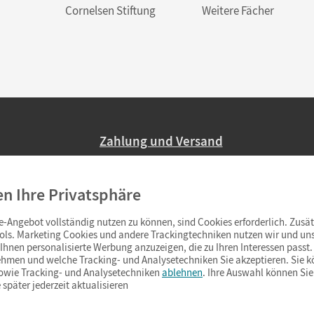
Cornelsen Stiftung
Weitere Fächer
Zahlung und Versand
Nur 2,95 EUR Versandkosten in Deutsc
en Ihre Privatsphäre
Ab 59,– EUR Bestellwert liefern wir ve
(Lieferung in 3–6 Tagen).
-Angebot vollständig nutzen zu können, sind Cookies erforderlich. Zusät
ols. Marketing Cookies und andere Trackingtechniken nutzen wir und uns
hnen personalisierte Werbung anzuzeigen, die zu Ihren Interessen passt. 
hmen und welche Tracking- und Analysetechniken Sie akzeptieren. Sie k
sowie Tracking- und Analysetechniken
ablehnen
. Ihre Auswahl können Sie
 später jederzeit aktualisieren