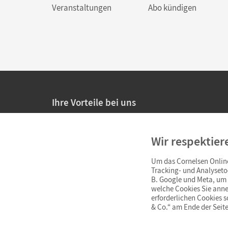
Veranstaltungen
Abo kündigen
Ihre Vorteile bei uns
20% Prüfnachlass für Lehrkräfte
Wir respektier
Persönliche Angebote für Lehrkräfte
Um das Cornelsen Online
Sicheres Einkaufen mit SSL-Verschlüsselung
Tracking- und Analyseto
B. Google und Meta, um I
Verlängerte
Widerrufsfrist
von 4 Wochen
welche Cookies Sie anne
erforderlichen Cookies 
& Co.“ am Ende der Seite
Schnelle und einfache Retourenabwicklung