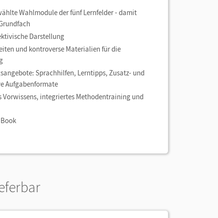
ählte Wahlmodule der fünf Lernfelder - damit
 Grundfach
ktivische Darstellung
ten und kontroverse Materialien für die
g
gsangebote: Sprachhilfen, Lerntipps, Zusatz- und
ve Aufgabenformate
s Vorwissens, integriertes Methodentraining und
-Book
ieferbar